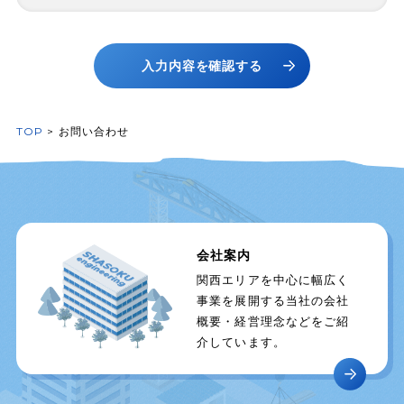
法令等に基づく場合を除き、取得した個人情報
を第三者に提供しません。
入力内容を確認する
個人情報の開示等手続き
当社にご提供いただいた個人情報の利用目的の
通知、開示、内容の訂正、追加、削除、利用の
TOP
>
お問い合わせ
停止、消去又は提供の拒否（以下、「開示等」
という）を希望される場合は、個人情報相談窓
口にご請求ください。
個人情報を与えることの任意性及び当該情報を
与えなかった場合に生じる結果
会社案内
個人情報の入力は任意ですが、必要とする項目
関西エリアを中心に幅広く
についてご記入がない場合には、お問い合わせ
事業を展開する当社の会社
への回答等をお断りする場合があります。
概要・経営理念などをご紹
介しています。
お問い合わせ窓口
開示等、苦情・ご相談のお問い合わせは、以下
までお願いいたします。