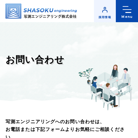
Menu
採用情報
TOP
会社案内
お問い合わせ
事業内容
一覧へ
計測・調査
計画
（プランニング）
・設計
情報システム
補償コンサルタント
写測エンジニアリングへのお問い合わせは、
お電話または下記フォームよりお気軽にご相談くださ
実績紹介
い。